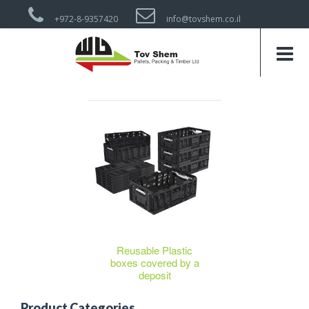
+972-8-9357420
info@tovshem.co.il
Reusable Plastic
boxes covered by a
deposit
Product Categories