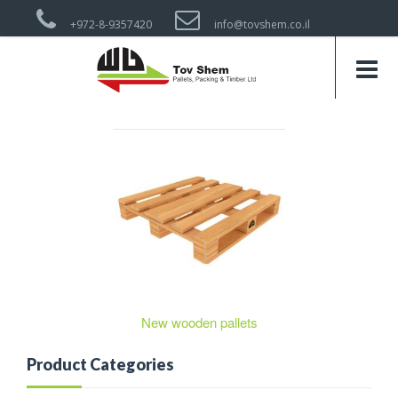
+972-8-9357420
info@tovshem.co.il
New wooden pallets
Product Categories